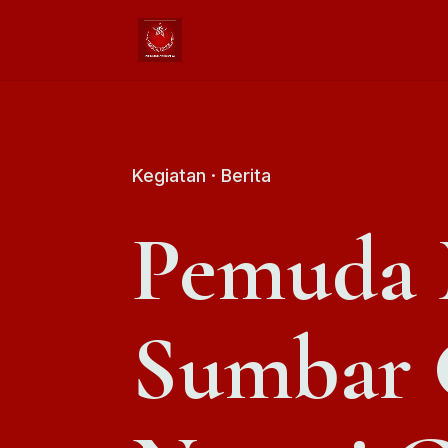
Kegiatan
·
Berita
Pemuda 
Sumbar 