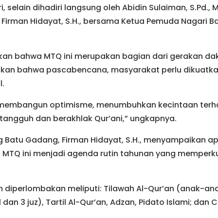
i, selain dihadiri langsung oleh Abidin Sulaiman, S.Pd., 
 Firman Hidayat, S.H., bersama Ketua Pemuda Nagari B
kan bahwa MTQ ini merupakan bagian dari gerakan d
skan bahwa pascabencana, masyarakat perlu dikuatkan 
l.
gin membangun optimisme, menumbuhkan kecintaan terha
 tangguh dan berakhlak Qur’ani,” ungkapnya.
g Batu Gadang, Firman Hidayat, S.H., menyampaikan apr
p MTQ ini menjadi agenda rutin tahunan yang memperku
diperlombakan meliputi: Tilawah Al-Qur’an (anak-ana
1 dan 3 juz), Tartil Al-Qur’an, Adzan, Pidato Islami; da