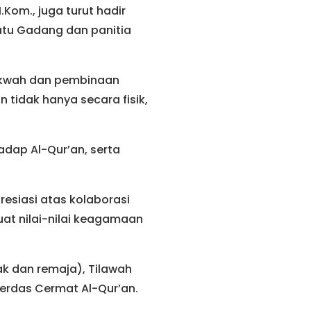
M.Kom., juga turut hadir
atu Gadang dan panitia
akwah dan pembinaan
tidak hanya secara fisik,
dap Al-Qur’an, serta
esiasi atas kolaborasi
at nilai-nilai keagamaan
k dan remaja), Tilawah
n Cerdas Cermat Al-Qur’an.