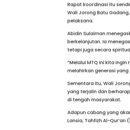
Rapat koordinasi itu sendir
Wali Jorong Batu Gadang,
pelaksana.
Abidin Sulaiman menegas
berkelanjutan. Ia menega
tetapi juga secara spiritua
“Melalui MTQ ini kita in
melahirkan generasi yang
Sementara itu, Wali Joron
yang terjalin dan berhara
di tengah masyarakat.
Adapun cabang yang akan 
Lansia, Tahfizh Al-Qur’an (