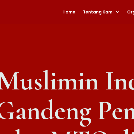
Home
Tentang Kami
Or
Muslimin In
Gandeng Pe