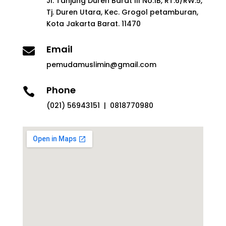
Jl. Tanjung Duren Barat III No.1B, RT.6/RW.5,
Tj. Duren Utara, Kec. Grogol petamburan,
Kota Jakarta Barat. 11470
Email

pemudamuslimin@gmail.com
Phone

(021) 56943151 | 0818770980