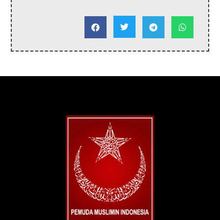



