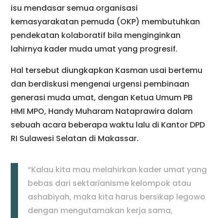
isu mendasar semua organisasi
kemasyarakatan pemuda (OKP) membutuhkan
pendekatan kolaboratif bila menginginkan
lahirnya kader muda umat yang progresif.
Hal tersebut diungkapkan Kasman usai bertemu
dan berdiskusi mengenai urgensi pembinaan
generasi muda umat, dengan Ketua Umum PB
HMI MPO, Handy Muharam Nataprawira dalam
sebuah acara beberapa waktu lalu di Kantor DPD
RI Sulawesi Selatan di Makassar.
“Kalau kita mau melahirkan kader umat yang
bebas dari sektarianisme kelompok atau
ashabiyah, maka kita harus bersikap legowo
dengan mengutamakan kerja sama,