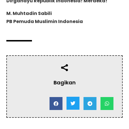
Dirgahayu Republik Indonesia! Merdeka!
M. Muhtadin Sabili
PB Pemuda Muslimin Indonesia

Bagikan



