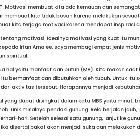
MBT. Motivasi membuat kita ada kemauan dan semangat.
ar membuat kita tidak bosan karena melakukan sesuat
uat kita terjaga motivasi karena mendapat inspirasi da
h tentang motivasi. Idealnya motivasi yang kuat itu mun
k kepada Irfan Amalee, saya membagi empat jenis motiva
n spiritual.
a hal yaitu manfaat dan butuh (MB). Kita makan saat 
 itu bermanfaat dan dibutuhkan oleh tubuh. Untuk itu
dari aktivitas tersebut. Harapannya menjadi kebutuha
al yang dapat disingkat dalam kata MBS yaitu minat, ba
i unik misalnya pendaki gunung. Rela berjalan jauh, lel
ari-hari. Setelah selesai satu gunung, lanjut ke gunun
Jika disertai bakat akan menjadi suka dan melakukan