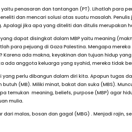
 yaitu penasaran dan tantangan (PT). Lihatlah para pen
eneliti dan mencari solusi atas suatu masalah. Penulis 
Apalagi jika apa yang diteliti dan ditulis merupakan ha
ga yang dapat disingkat dalam MBP yaitu meaning (makna
atlah para pejuang di Gaza Palestina. Mengapa mereka 
 Karena ada makna, keyakinan dan tujuan hidup yang 
Jika ada anggota keluarga yang syahid, mereka tidak be
i yang perlu dibangun dalam diri kita. Apapun tugas dan
butuh (MB). Miliki minat, bakat dan suka (MBS). Mun
upa temukan meaning, beliefs, purpose (MBP) agar hid
uan mulia.
 dari malas, bosan dan gagal (MBG) . Menjadi rajin, s