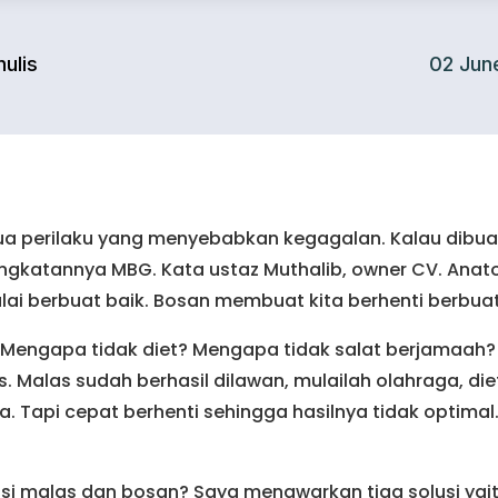
ulis
02 Jun
ua perilaku yang menyebabkan kegagalan. Kalau dibuat
ngkatannya MBG. Kata ustaz Muthalib, owner CV. Anato 
ai berbuat baik. Bosan membuat kita berhenti berbua
Mengapa tidak diet? Mengapa tidak salat berjamaah?
Malas sudah berhasil dilawan, mulailah olahraga, diet
nya. Tapi cepat berhenti sehingga hasilnya tidak optim
 malas dan bosan? Saya menawarkan tiga solusi yaitu