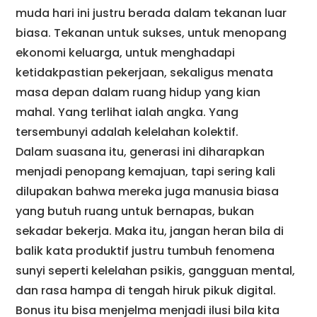
muda hari ini justru berada dalam tekanan luar
biasa. Tekanan untuk sukses, untuk menopang
ekonomi keluarga, untuk menghadapi
ketidakpastian pekerjaan, sekaligus menata
masa depan dalam ruang hidup yang kian
mahal. Yang terlihat ialah angka. Yang
tersembunyi adalah kelelahan kolektif.
Dalam suasana itu, generasi ini diharapkan
menjadi penopang kemajuan, tapi sering kali
dilupakan bahwa mereka juga manusia biasa
yang butuh ruang untuk bernapas, bukan
sekadar bekerja. Maka itu, jangan heran bila di
balik kata produktif justru tumbuh fenomena
sunyi seperti kelelahan psikis, gangguan mental,
dan rasa hampa di tengah hiruk pikuk digital.
Bonus itu bisa menjelma menjadi ilusi bila kita