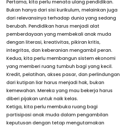
Pertama, kita perlu menata ulang pendidikan.
Bukan hanya dari sisi kurikulum, melainkan juga
dari relevansinya terhadap dunia yang sedang
berubah. Pendidikan harus menjadi alat
pemberdayaan yang membekali anak muda
dengan literasi, kreativitas, pikiran kritis,
integritas, dan keberanian mengambil peran.
Kedua, kita perlu membangun sistem ekonomi
yang memberi ruang tumbuh bagi yang kecil.
Kredit, pelatihan, akses pasar, dan perlindungan
dari kutipan liar harus menjadi hak, bukan
kemewahan. Mereka yang mau bekerja harus
diberi pijakan untuk naik kelas.
Ketiga, kita perlu membuka ruang bagi
partisipasi anak muda dalam pengambilan
keputusan dengan tetap mengutamakan