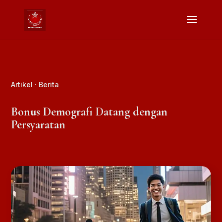
Artikel
·
Berita
Bonus Demografi Datang dengan
Persyaratan